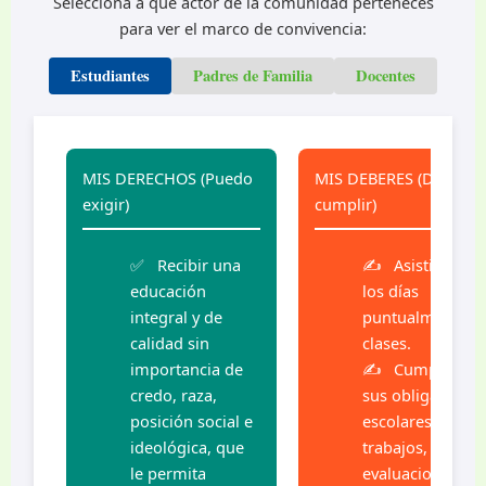
Selecciona a qué actor de la comunidad perteneces
para ver el marco de convivencia:
Estudiantes
Padres de Familia
Docentes
MIS DERECHOS (Puedo
MIS DEBERES (Debo
exigir)
cumplir)
Recibir una
Asistir todos
educación
los días
integral y de
puntualmente a
calidad sin
clases.
importancia de
Cumplir con
credo, raza,
sus obligaciones
posición social e
escolares (tareas
ideológica, que
trabajos, talleres
le permita
evaluaciones,