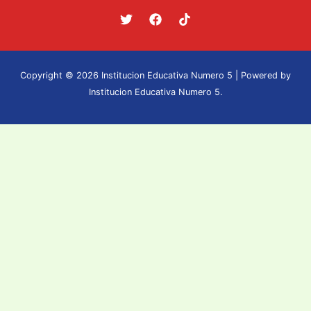
participar, ocultar o
favorecer nexos con grupos
delictivos, satánicos,
pandillas, barras bravas o
Copyright © 2026 Institucion Educativa Numero 5 | Powered by
cualquier organización que
Institucion Educativa Numero 5.
atente contra la vida o
integridad de las personas.
Matricularse utilizando
certificados o documentos
falsificados.