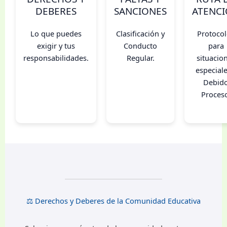
DEBERES
SANCIONES
ATENC
Lo que puedes
Clasificación y
Protoco
exigir y tus
Conducto
para
responsabilidades.
Regular.
situacio
especiale
Debid
Proces
⚖️ Derechos y Deberes de la Comunidad Educativa