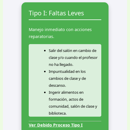
personería).
gobierno escolar
Tipo I: Faltas Leves
Tener acceso
Participar e
de manera
la organización,
adecuada a
ejecución y
Manejo inmediato con acciones
todos los
elección del
reparatorias.
recursos que
gobierno escola
posee la
de la Institución.
Salir del salón en cambio de
Institución.
Preservar,
clase y/o cuando el profesor
Portar un
cuidar y
no ha llegado.
uniforme que lo
mantener en
Impuntualidad en los
identifique como
buen estado el
cambios de clase y de
estudiante de la
material
descanso.
Institución.
didáctico, los
Ingerir alimentos en
Que se le
equipos de
formación, actos de
considere
dotación y la
comunidad, salón de clase y
inocente de
infraestructura
biblioteca.
cualquier falta
institucional a lo
Fomentar el desaseo de su
que se le impute,
que tiene acceso
Ver Debido Proceso Tipo I
salón y del patio de la