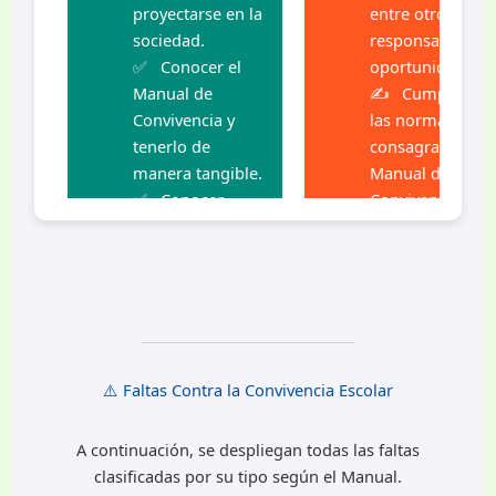
proyectarse en la
entre otros) con
sociedad.
responsabilidad 
Conocer el
oportunidad.
Manual de
Cumplir con
Convivencia y
las normas que
tenerlo de
consagra el
manera tangible.
Manual de
Conocer
Convivencia y
oportunamente
velar para que
la estructura
sus compañeros
orgánica de la
lo asuman com
Institución.
una guía para s
Elegir y ser
comportamiento
elegido en los
Colaborar
cargos de
activamente con
⚠️ Faltas Contra la Convivencia Escolar
gobierno escolar
las actividades
(consejo
que programe l
A continuación, se despliegan todas las faltas
directivo, consejo
diferentes
clasificadas por su tipo según el Manual.
estudiantil y
estamentos del